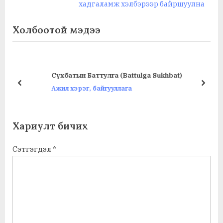
v
e
хадгаламж хэлбэрээр байршуулна
i
x
Холбоотой мэдээ
o
t
u
P
s
o
P
s
Cүхбатын Баттулга (Battulga Sukhbat)
o
t
prev
next
Ажил хэрэг, байгууллага
s
:
t
:
Хариулт бичих
Сэтгэгдэл
*