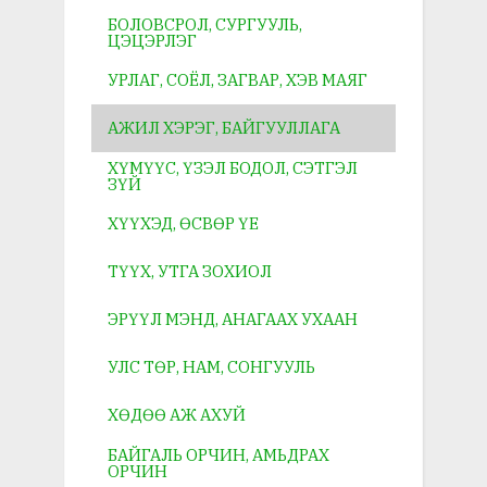
БОЛОВСРОЛ, СУРГУУЛЬ,
ЦЭЦЭРЛЭГ
УРЛАГ, СОЁЛ, ЗАГВАР, ХЭВ МАЯГ
АЖИЛ ХЭРЭГ, БАЙГУУЛЛАГА
ХҮМҮҮС, ҮЗЭЛ БОДОЛ, СЭТГЭЛ
ЗҮЙ
ХҮҮХЭД, ӨСВӨР ҮЕ
ТҮҮХ, УТГА ЗОХИОЛ
ЭРҮҮЛ МЭНД, АНАГААХ УХААН
УЛС ТӨР, НАМ, СОНГУУЛЬ
ХӨДӨӨ АЖ АХУЙ
БАЙГАЛЬ ОРЧИН, АМЬДРАХ
ОРЧИН