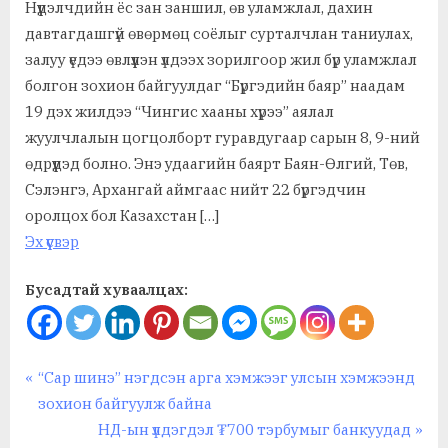
Нүүдэлчдийн ёс зан заншил, өв уламжлал, дахин
давтагдашгүй өвөрмөц соёлыг сурталчлан таниулах,
залуу үедээ өвлүүлэн үлдээх зорилгоор жил бүр уламжлал
болгон зохион байгуулдаг “Бүргэдийн баяр” наадам
19 дэх жилдээ “Чингис хааны хүрээ” аялал
жуулчлалын цогцолборт гуравдугаар сарын 8, 9-ний
өдрүүдэд болно. Энэ удаагийн баярт Баян-Өлгий, Төв,
Сэлэнгэ, Архангай аймгаас нийт 22 бүргэдчин
оролцох бол Казахстан […]
Эх үүсвэр
Бусадтай хуваалцах:
Ажил хэрэг, байгууллага
Post
P
“Сар шинэ” нэгдсэн арга хэмжээг улсын хэмжээнд
r
зохион байгуулж байна
navigation
e
N
НД-ын үлдэгдэл ₮700 тэрбумыг банкуудад