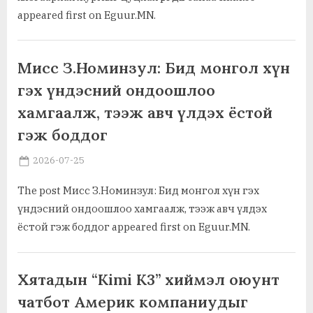
appeared first on Eguur.MN.
Ажил хэрэг, байгууллага
Мисс З.Номинзул: Бид монгол хүн
гэх үндэсний ондоошлоо
хамгаалж, тээж авч үлдэх ёстой
гэж боддог
Posted
By
2026-07-25
MGL . SOCIAL
on
The post Мисс З.Номинзул: Бид монгол хүн гэх
үндэсний ондоошлоо хамгаалж, тээж авч үлдэх
ёстой гэж боддог appeared first on Eguur.MN.
,
Ажил хэрэг, байгууллага
Нийгэм, иргэн, гэр бүл
Хятадын “Kimi K3” хиймэл оюунт
чатбот Америк компаниудыг