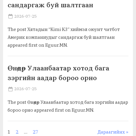
сандаргаж буй шалтгаан
Posted
By
2026-07-25
MGL . SOCIAL
on
The post Хятадын “Kimi K3” хиймэл оюунт чатбот
Америк компаниудыг сандаргаж буй шалтгаан
appeared first on Eguur.MN.
Ажил хэрэг, байгууллага
Өнөөдөр Улаанбаатар хотод бага
зэргийн аадар бороо орно
Posted
By
2026-07-25
MGL . SOCIAL
on
The post Өнөөдөр Улаанбаатар хотод бага зэргийн аадар
бороо орно appeared first on Eguur.MN.
Ажил хэрэг, байгууллага
Posts
1
2
…
27
Дараагийнх