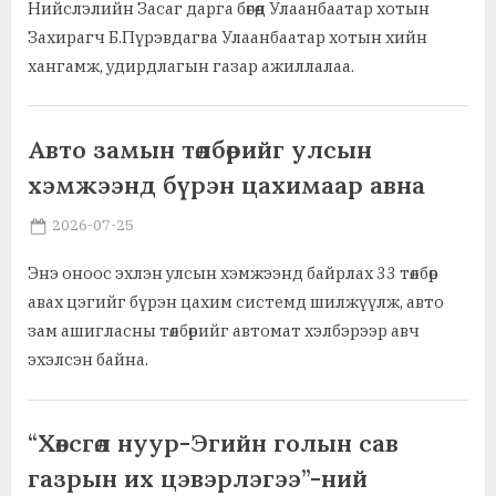
Нийслэлийн Засаг дарга бөгөөд Улаанбаатар хотын
Захирагч Б.Пүрэвдагва Улаанбаатар хотын хийн
хангамж, удирдлагын газар ажиллалаа.
,
Ажил хэрэг, байгууллага
Үл хөдлөх хөрөнгө, газар
Авто замын төлбөрийг улсын
хэмжээнд бүрэн цахимаар авна
Posted
By
2026-07-25
MGL . SOCIAL
on
Энэ оноос эхлэн улсын хэмжээнд байрлах 33 төлбөр
авах цэгийг бүрэн цахим системд шилжүүлж, авто
зам ашигласны төлбөрийг автомат хэлбэрээр авч
эхэлсэн байна.
,
Ажил хэрэг, байгууллага
Барилга, зам, дэд бүтэц, хот байгуулалт
“Хөвсгөл нуур-Эгийн голын сав
газрын их цэвэрлэгээ”-ний