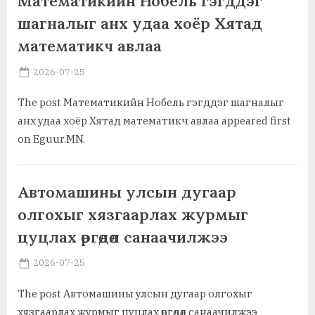
Математикийн Нобель гэгддэг
шагналыг анх удаа хоёр Хятад
математикч авлаа
Posted
By
2026-07-25
MGL . SOCIAL
on
The post Математикийн Нобель гэгддэг шагналыг
анх удаа хоёр Хятад математикч авлаа appeared first
on Eguur.MN.
Ажил хэрэг, байгууллага
Автомашины улсын дугаар
олгохыг хязгаарлах журмыг
цуцлах өргөдөл санаачилжээ
Posted
By
2026-07-25
MGL . SOCIAL
on
The post Автомашины улсын дугаар олгохыг
хязгаарлах журмыг цуцлах өргөдөл санаачилжээ