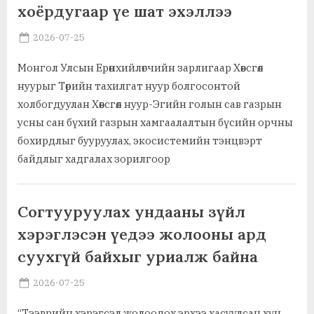
хоёрдугаар үе шат эхэллээ
Posted
By
2026-07-25
MGL . SOCIAL
on
Монгол Улсын Ерөнхийлөгчийн зарлигаар Хөвсгөл
нуурыг Төрийн тахилгат нуур болгосонтой
холбогдуулан Хөвсгөл нуур-Эгийн голын сав газрын
усны сан бүхий газрын хамгаалалтын бүсийн орчны
бохирдлыг бууруулах, экосистемийн тэнцвэрт
байдлыг хадгалах зорилгоор
,
Ажил хэрэг, байгууллага
Байгаль орчин, амьдрах орчин
Согтууруулах ундааны зүйл
хэрэглэсэн үедээ жолооны ард
суухгүй байхыг уриалж байна
Posted
By
2026-07-25
MGL . SOCIAL
on
“Тээврийн хэрэгсэл жолоодох эрхээ хасуулсан хүн