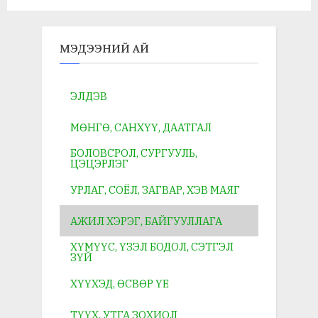
navigation
МЭДЭЭНИЙ АЙ
ЭЛДЭВ
МӨНГӨ, САНХҮҮ, ДААТГАЛ
БОЛОВСРОЛ, СУРГУУЛЬ,
ЦЭЦЭРЛЭГ
УРЛАГ, СОЁЛ, ЗАГВАР, ХЭВ МАЯГ
АЖИЛ ХЭРЭГ, БАЙГУУЛЛАГА
ХҮМҮҮС, ҮЗЭЛ БОДОЛ, СЭТГЭЛ
ЗҮЙ
ХҮҮХЭД, ӨСВӨР ҮЕ
ТҮҮХ, УТГА ЗОХИОЛ