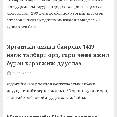
согтуурсан, мансуурсан үедээ тээврийн хэрэгсэл
жолоодсон” 293 хүнд холбогдох хэргийг шүүхээр
эцэслэн шийдвэрлүүлсэн нь өмнөх оны мөн үеэс 27
хувиар өссөн байна.
,
,
Ажил хэрэг, байгууллага
Нийгэм, иргэн, гэр бүл
Тээврийн хэрэгсэл, хөдлүүр
Яргайтын аманд байрлах 1419
нэгж талбарт орц, гарц чөлөөлөх ажил
бүрэн хэрэгжиж дууслаа
Posted
By
2026-07-25
MGL . SOCIAL
on
Дүүргийн Газар зохион байгуулалтын албанд
ирүүлдэг нийт өргөдөл, гомдлын 60 орчим хувийг орц,
гарцтай холбоотой асуудал эзэлж байна.
Ажил хэрэг, байгууллага