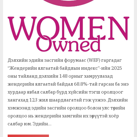
Дэлхийн эдийн засгийн форумаас (WEF) гаргадаг
“Жендерийн ялгаатай байдлын индекс”-ийн 2025
оны тайланд дэлхийн 148 орныг хамруулахад
жендерийн ялгаатай байдал 68.8%-тай гарсан ба энэ
хурдаар явбал салбар бүрд хүйсийн тэгш оролцоог
хангахад 123 жил шаардлагатай гэж үзжээ. Дэлхийн
хэмжээнд эдийн засгийн оролцоо болон улс төрийн
оролцоо нь жендерийн хамгийн их зөрүүтэй хоёр
салбар юм. Эдийн…