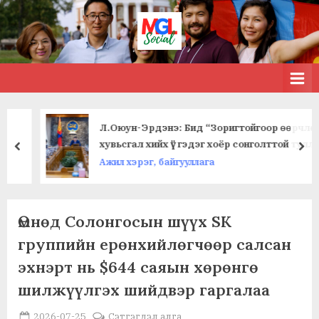
Skip
to
МЭДЭЭ
MGL . SOCIAL
content
Л.Оюун-Эрдэнэ: Бид “Зоригтойгоор өөрчлөх үү,
хувьсгал хийх үү” гэдэг хоёр сонголттой туллаа
prev
nex
Ажил хэрэг, байгууллага
Category:
Өмнөд Солонгосын шүүх SK
группийн ерөнхийлөгчөөр салсан
Худалдаа,
эхнэрт нь $644 саяын хөрөнгө
үзвэр,
шилжүүлгэх шийдвэр гаргалаа
үйлчилгээ
Posted
By
2026-07-25
MGL . SOCIAL
Сэтгэгдэл алга