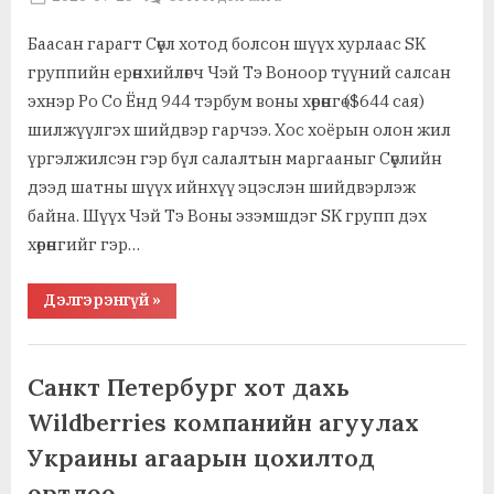
on
Баасан гарагт Сөүл хотод болсон шүүх хурлаас SK
группийн ерөнхийлөгч Чэй Тэ Воноор түүний салсан
эхнэр Ро Со Ёнд 944 тэрбум воны хөрөнгө ($644 сая)
шилжүүлгэх шийдвэр гарчээ. Хос хоёрын олон жил
үргэлжилсэн гэр бүл салалтын маргааныг Сөүлийн
дээд шатны шүүх ийнхүү эцэслэн шийдвэрлэж
байна. Шүүх Чэй Тэ Воны эзэмшдэг SK групп дэх
хөрөнгийг гэр…
“Өмнөд
Дэлгэрэнгүй
»
Солонгосын
шүүх
SK
,
Ажил хэрэг, байгууллага
группийн
ерөнхийлөгчөөр
,
Барилга, зам, дэд бүтэц, хот байгуулалт
Санкт Петербург хот дахь
салсан
,
,
Гэмт хэрэг, цагдаа, шүүх
Нийгэм, иргэн, гэр бүл
эхнэрт
Wildberries компанийн агуулах
нь
,
,
Үл хөдлөх хөрөнгө, газар
Худалдаа, үзвэр, үйлчилгээ
$644
Украины агаарын цохилтод
Хууль, эрх зүй
саяын
хөрөнгө
шилжүүлгэх
өртлөө