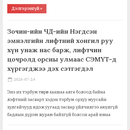
“Galaxy
Дэлгэрэнгүй
»
эвхэгддэг
утасны
цоо
,
,
Ажил хэрэг, байгууллага
Байгаль орчин, амьдрах орчин
шинэ
гурван
,
,
Гэмт хэрэг, цагдаа, шүүх
Мөнгө, санхүү, даатгал
Зочин-ийн ЧД-ийн Нэгдсэн
сонголтыг
,
Мэдээлэл зүй, тооцоолуур, хотол сүлжээ
“Samsung”
эмнэлгийн лифтний хонгил руу
дэлхийд
,
,
Тоглоом, зугаа, цахим орчин
Урлаг, соёл, загвар, хэв маяг
танилцууллаа”
,
,
хүн унаж нас барж, лифтчин
Үл хөдлөх хөрөнгө, газар
Холбоо харилцаа, шуудан, гар утас
,
Худалдаа, үзвэр, үйлчилгээ
цочролд орсны улмаас СЭМҮТ-д
,
Шинжлэх ухаан, танин мэдэхгүй, ухаалан
Элдэв
хүргэгджээ дэх сэтгэгдэл
Posted
By
2026-07-24
MGL . SOCIAL
on
Энэ их тэрбум төгрөг хаашаа алга болоод байна
лэфтний засварт хэдэн тэрбум орхуу муусайн
хулгайчууд идэж уугаад засвар үйлчилгээ аюулгүй
бадлын дүрэм журам байхгүй болсон арай юмаа
,
,
Ажил хэрэг, байгууллага
Нийгэм, иргэн, гэр бүл