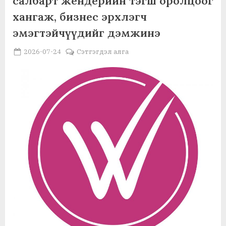
салбарт жендерийн тэгш оролцоог
агаарын
цохилтод
хангаж, бизнес эрхлэгч
өртлөө”
эмэгтэйчүүдийг дэмжинэ
Posted
By
2026-07-24
MGL . SOCIAL
Сэтгэгдэл алга
on