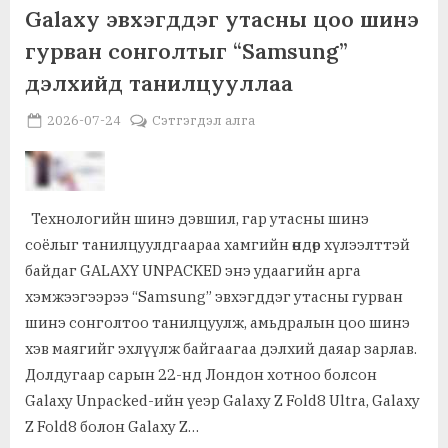
өвийн
,
Урлаг, соёл, загвар, хэв маяг
Худалдаа, үзвэр, үйлчилгээ
Galaxy эвхэгддэг утасны цоо шинэ
жагсаалтад
бүртгэх
гурван сонголтыг “Samsung”
эсэхийг
хэлэлцэж
дэлхийд танилцууллаа
байна”
Posted
By
2026-07-24
MGL . SOCIAL
Сэтгэгдэл алга
on
Технологийн шинэ дэвшил, гар утасны шинэ
соёлыг танилцуулдгаараа хамгийн өндөр хүлээлттэй
байдаг GALAXY UNPACKED энэ удаагийн арга
хэмжээгээрээ “Samsung” эвхэгддэг утасны гурван
шинэ сонголтоо танилцуулж, амьдралын цоо шинэ
хэв маягийг эхлүүлж байгаагаа дэлхий даяар зарлав.
Долдугаар сарын 22-нд Лондон хотноо болсон
Galaxy Unpacked-ийн үеэр Galaxy Z Fold8 Ultra, Galaxy
Z Fold8 болон Galaxy Z…