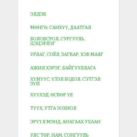
ЭЛДЭВ
МӨНГӨ, САНХҮҮ, ДААТГАЛ
БОЛОВСРОЛ, СУРГУУЛЬ,
ЦЭЦЭРЛЭГ
УРЛАГ, СОЁЛ, ЗАГВАР, ХЭВ МАЯГ
АЖИЛ ХЭРЭГ, БАЙГУУЛЛАГА
ХҮМҮҮС, ҮЗЭЛ БОДОЛ, СЭТГЭЛ
ЗҮЙ
ХҮҮХЭД, ӨСВӨР ҮЕ
ТҮҮХ, УТГА ЗОХИОЛ
ЭРҮҮЛ МЭНД, АНАГААХ УХААН
УЛС ТӨР, НАМ, СОНГУУЛЬ