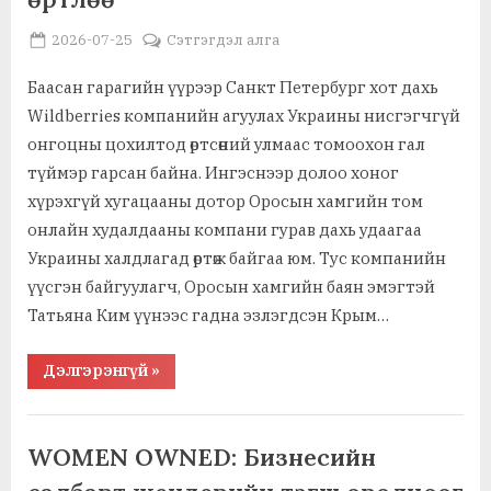
шийдвэр
гаргалаа”
Posted
By
2026-07-25
MGL . SOCIAL
Сэтгэгдэл алга
on
Баасан гарагийн үүрээр Санкт Петербург хот дахь
Wildberries компанийн агуулах Украины нисгэгчгүй
онгоцны цохилтод өртсөний улмаас томоохон гал
түймэр гарсан байна. Ингэснээр долоо хоног
хүрэхгүй хугацааны дотор Оросын хамгийн том
онлайн худалдааны компани гурав дахь удаагаа
Украины халдлагад өртөж байгаа юм. Тус компанийн
үүсгэн байгуулагч, Оросын хамгийн баян эмэгтэй
Татьяна Ким үүнээс гадна эзлэгдсэн Крым…
“Санкт
Дэлгэрэнгүй
»
Петербург
хот
дахь
,
,
Ажил хэрэг, байгууллага
Боловсрол, сургууль, цэцэрлэг
Wildberries
компанийн
,
,
Зэвсэгт хүчин, хил хамгаалал
Нийгэм, иргэн, гэр бүл
WOMEN OWNED: Бизнесийн
агуулах
Худалдаа, үзвэр, үйлчилгээ
Украины