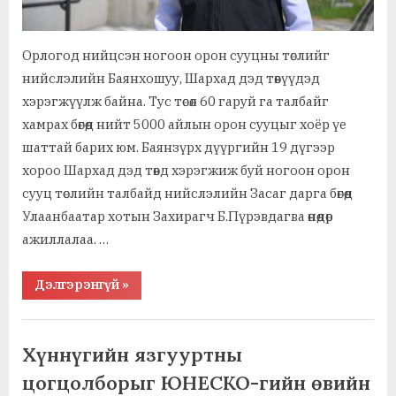
Орлогод нийцсэн ногоон орон сууцны төслийг
нийслэлийн Баянхошуу, Шархад дэд төвүүдэд
хэрэгжүүлж байна. Тус төсөл 60 гаруй га талбайг
хамрах бөгөөд нийт 5000 айлын орон сууцыг хоёр үе
шаттай барих юм. Баянзүрх дүүргийн 19 дүгээр
хороо Шархад дэд төвд хэрэгжиж буй ногоон орон
сууц төслийн талбайд нийслэлийн Засаг дарга бөгөөд
Улаанбаатар хотын Захирагч Б.Пүрэвдагва өнөөдөр
ажиллалаа. …
“Нийслэл:
Дэлгэрэнгүй
»
Ногоон
орон
сууц
,
Ажил хэрэг, байгууллага
усны
зардал,
,
Барилга, зам, дэд бүтэц, хот байгуулалт
Хүннүгийн язгууртны
эрчим
,
,
Мөнгө, санхүү, даатгал
Түлш, эрчим хүч
хүчийг
цогцолборыг ЮНЕСКО-гийн өвийн
25
,
Үл хөдлөх хөрөнгө, газар
Худалдаа, үзвэр, үйлчилгээ
хувиар