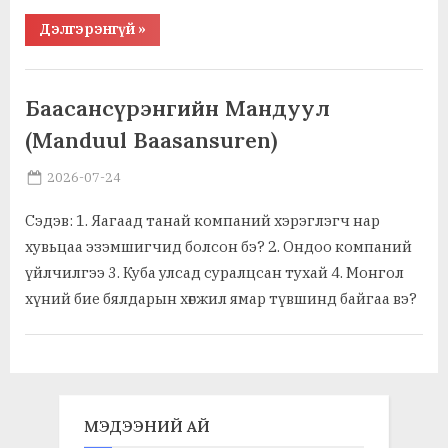
“Баянгол,
Дэлгэрэнгүй
»
Чингэлтэй
дүүргийн
5000
,
,
Ажил хэрэг, байгууллага
Түлш, эрчим хүч
өрхийг
хийн
,
,
Тээврийн хэрэгсэл, хөдлүүр
Худалдаа, үзвэр, үйлчилгээ
Баасансүрэнгийн Мандуул
халаалтад
Элдэв
шилжүүлэв”
(Manduul Baasansuren)
Posted
By
2026-07-24
MGL . SOCIAL
on
Сэдэв: 1. Яагаад танай компаний хэрэглэгч нар
хувьцаа эзэмшигчид болсон бэ? 2. Ондоо компаний
үйлчилгээ 3. Куба улсад суралцсан тухай 4. Монгол
хүний бие бялдарын хөгжил ямар түвшинд байгаа вэ?
,
Ажил хэрэг, байгууллага
Худалдаа, үзвэр, үйлчилгээ
МЭДЭЭНИЙ АЙ