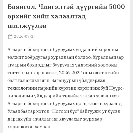
Худалдаа, үзвэр, үйлчилгээ
Баянгол, Чингэлтэй дүүргийн 5000
өрхийг хийн халаалтад
шилжүүлэв
Posted
By
2026-07-24
MGL . SOCIAL
on
Агаарын бохирдлыг бууруулах үндэсний хорооны
ээлжит хоёрдугаар хуралдаан боллоо. Хуралдаанаар
агаарын бохирдлыг бууруулах үндэсний хорооны
тогтоолын хэрэгжилт, 2026-2027 оны өвөлжилтийн
бэлтгэл ажлын явц, Багануурын үйлдвэрлэл
технологийн паркийн хүрээнд хэрэгжиж буй Нүүрс-
пиролизын үйлдвэрийн төслийн талаар хэлэлцлээ.
Агаарын бохирдлыг бууруулах цогц ажлын хүрээнд
Улаанбаатар хотод “Ногоон бүс” байгуулж, уг бүсэд
дараах үйл ажиллагааг явуулахыг журмаар
хориглосон хэмээн…