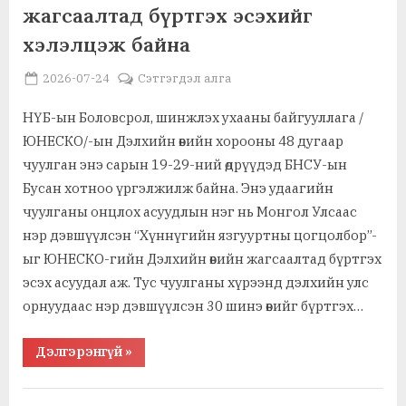
жагсаалтад бүртгэх эсэхийг
хэмнэнэ”
хэлэлцэж байна
Posted
By
2026-07-24
MGL . SOCIAL
Сэтгэгдэл алга
on
НҮБ-ын Боловсрол, шинжлэх ухааны байгууллага /
ЮНЕСКО/-ын Дэлхийн өвийн хорооны 48 дугаар
чуулган энэ сарын 19-29-ний өдрүүдэд БНСУ-ын
Бусан хотноо үргэлжилж байна. Энэ удаагийн
чуулганы онцлох асуудлын нэг нь Монгол Улсаас
нэр дэвшүүлсэн “Хүннүгийн язгууртны цогцолбор”-
ыг ЮНЕСКО-гийн Дэлхийн өвийн жагсаалтад бүртгэх
эсэх асуудал аж. Тус чуулганы хүрээнд дэлхийн улс
орнуудаас нэр дэвшүүлсэн 30 шинэ өвийг бүртгэх…
“Хүннүгийн
Дэлгэрэнгүй
»
язгууртны
цогцолборыг
ЮНЕСКО-
,
,
Ажил хэрэг, байгууллага
Түүх, утга зохиол
гийн