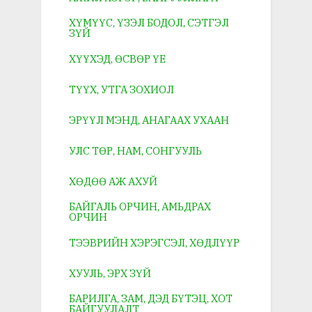
ХҮМҮҮС, ҮЗЭЛ БОДОЛ, СЭТГЭЛ
ЗҮЙ
ХҮҮХЭД, ӨСВӨР ҮЕ
ТҮҮХ, УТГА ЗОХИОЛ
ЭРҮҮЛ МЭНД, АНАГААХ УХААН
УЛС ТӨР, НАМ, СОНГУУЛЬ
ХӨДӨӨ АЖ АХУЙ
БАЙГАЛЬ ОРЧИН, АМЬДРАХ
ОРЧИН
ТЭЭВРИЙН ХЭРЭГСЭЛ, ХӨДЛҮҮР
ХУУЛЬ, ЭРХ ЗҮЙ
БАРИЛГА, ЗАМ, ДЭД БҮТЭЦ, ХОТ
БАЙГУУЛАЛТ