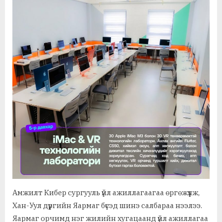
Амжилт Кибер сургууль үйл ажиллагаагаа өргөжүүлж,
Хан-Уул дүүргийн Яармаг бүсэд шинэ салбараа нээлээ.
Яармаг орчимд нэг жилийн хугацаанд үйл ажиллагаа