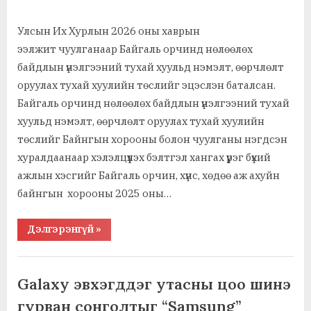
Улсын Их Хурлын 2026 оны хаврын
ээлжит чуулганаар Байгаль орчинд нөлөөлөх
байдлын үнэлгээний тухай хуульд нэмэлт, өөрчлөлт
оруулах тухай хуулийн төслийг эцэслэн баталсан.
Байгаль орчинд нөлөөлөх байдлын үнэлгээний тухай
хуульд нэмэлт, өөрчлөлт оруулах тухай хуулийн
төслийг Байнгын хорооны болон чуулганы нэгдсэн
хуралдаанаар хэлэлцүүлэх бэлтгэл хангах үүрэг бүхий
ажлын хэсгийг Байгаль орчин, хүнс, хөдөө аж ахуйн
байнгын хорооны 2025 оны…
“УИХ:
Дэлгэрэнгүй
»
Байгаль
орчинд
үзүүлэх
,
,
Ажил хэрэг, байгууллага
Мөнгө, санхүү, даатгал
нөлөөлөл,
цар
,
,
,
Нийгэм, иргэн, гэр бүл
Үл хөдлөх хөрөнгө, газар
Хоол, хүнс
Galaxy эвхэгддэг утасны цоо шинэ
хүрээ,
,
,
Хөдөө аж ахуй
Хууль, эрх зүй
Эрүүл мэнд, анагаах ухаан
төсөл
гурван сонголтыг “Samsung”
хэрэгжих