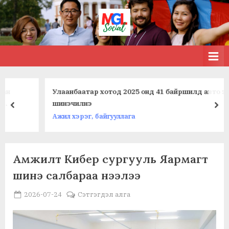
Skip
to
МЭДЭЭ
MGL . SOCIAL
content
Улаанбаатар хотод 2025 онд 41 байршилд авто замыг
шинэчилнэ
prev
nex
Ажил хэрэг, байгууллага
Category:
Амжилт Кибер сургууль Яармагт
шинэ салбараа нээлээ
Мөнгө,
Posted
By
2026-07-24
MGL . SOCIAL
Сэтгэгдэл алга
санхүү,
on
даатгал