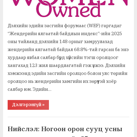
Дэлхийн эдийн засгийн форумаас (WEF) гаргадаг
“Жендерийн ялгаатай байдлын индекс”-ийн 2025
оны тайланд дэлхийн 148 орныг хамруулахад
жендерийн ялгаатай байдал 68.8%-тай гарсан ба энэ
хурдаар явбал салбар бүрд хүйсийн тэгш оролцоог
хангахад 123 жил шаардлагатай гэж үзжээ. Дэлхийн
хэмжээнд эдийн засгийн оролцоо болон улс төрийн
оролцоо нь жендерийн хамгийн их зөрүүтэй хоёр
салбар юм. Эдийн…
“WOMEN
Дэлгэрэнгүй
»
OWNED:
Бизнесийн
салбарт
,
,
Ажил хэрэг, байгууллага
Байгаль орчин, амьдрах орчин
жендерийн
тэгш
,
,
Гамшиг, эрсдэл, цар тахал
Засгийн газар, төрийн байгуулалт
Нийслэл: Ногоон орон сууц усны
оролцоог
,
,
Мөнгө, санхүү, даатгал
Худалдаа, үзвэр, үйлчилгээ
хангаж,