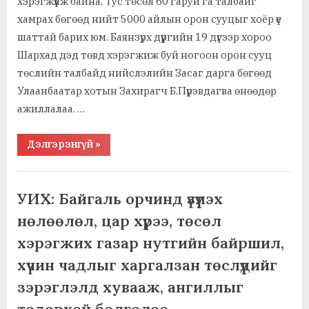
хэрэгжүүлж байна. Тус төсөл 60 гаруй га талбайг
хамрах бөгөөд нийт 5000 айлын орон сууцыг хоёр үе
шаттай барих юм. Баянзүрх дүүргийн 19 дүгээр хороо
Шархад дэд төвд хэрэгжиж буй ногоон орон сууц
төслийн талбайд нийслэлийн Засаг дарга бөгөөд
Улаанбаатар хотын Захирагч Б.Пүрэвдагва өнөөдөр
ажиллалаа. …
“Нийслэл:
Дэлгэрэнгүй
»
Ногоон
орон
сууц
,
Ажил хэрэг, байгууллага
усны
зардал,
,
Барилга, зам, дэд бүтэц, хот байгуулалт
УИХ: Байгаль орчинд үзүүлэх
эрчим
,
,
Мөнгө, санхүү, даатгал
Түлш, эрчим хүч
хүчийг
нөлөөлөл, цар хүрээ, төсөл
25
,
Үл хөдлөх хөрөнгө, газар
Худалдаа, үзвэр, үйлчилгээ
хувиар
хэрэгжих газар нутгийн байршил,
хэмнэнэ”
хүчин чадлыг харгалзан төслүүдийг
зэрэглэлд хувааж, ангиллыг
тодорхой болголоо