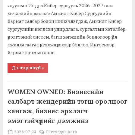
явуулсан Индра Кибер сургууль 2026–2027 оны
хичээлийн жилээс Амжилт Кибер Сургуулийн
Яармаг салбар болон шинэчлэгдэж, Амжилт Кибер
сургуулийн нэгдсэн удирдлага, сургалтын хөтөлбөр,
үнэлгээний систем, багш хөгжлийн бодлогоор үйл
ажиллагаагаа үргэлжлүүлэхээр боллоо. Ингэснээр
Яармаг орчмын эцэг…
“Амжилт
Дэлгэрэнгүй
»
Кибер
сургууль
Яармагт
,
,
Ажил хэрэг, байгууллага
Байгаль орчин, амьдрах орчин
шинэ
салбараа
,
,
Биеийн тамир, наадал
Боловсрол, сургууль, цэцэрлэг
WOMEN OWNED: Бизнесийн
нээлээ”
,
,
Гэмт хэрэг, цагдаа, шүүх
Мөнгө, санхүү, даатгал
салбарт жендерийн тэгш оролцоог
,
Мэдээлэл зүй, тооцоолуур, хотол сүлжээ
,
,
хангаж, бизнес эрхлэгч
Урлаг, соёл, загвар, хэв маяг
Хүүхэд, өсвөр үе
Шинжлэх ухаан, танин мэдэхгүй, ухаалан
эмэгтэйчүүдийг дэмжинэ
Posted
By
2026-07-24
MGL . SOCIAL
Сэтгэгдэл алга