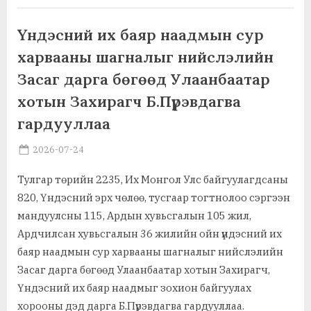
цоо
,
,
Ажил хэрэг, байгууллага
Байгаль орчин, амьдрах орчин
шинэ
гурван
,
,
Гэмт хэрэг, цагдаа, шүүх
Мөнгө, санхүү, даатгал
Үндэсний их баяр наадмын сур
сонголтыг
,
Мэдээлэл зүй, тооцоолуур, хотол сүлжээ
“Samsung”
харвааны шагналыг нийслэлийн
дэлхийд
,
,
Тоглоом, зугаа, цахим орчин
Урлаг, соёл, загвар, хэв маяг
танилцууллаа”
,
,
Засаг дарга бөгөөд Улаанбаатар
Үл хөдлөх хөрөнгө, газар
Холбоо харилцаа, шуудан, гар утас
,
Худалдаа, үзвэр, үйлчилгээ
хотын Захирагч Б.Пүрэвдагва
,
Шинжлэх ухаан, танин мэдэхгүй, ухаалан
Элдэв
гардууллаа
Posted
By
2026-07-24
MGL . SOCIAL
on
Тулгар төрийн 2235, Их Монгол Улс байгуулагдсаны
820, Үндэсний эрх чөлөө, тусгаар тогтнолоо сэргээн
мандуулсны 115, Ардын хувьсгалын 105 жил,
Ардчилсан хувьсгалын 36 жилийн ойн үндэсний их
баяр наадмын сур харвааны шагналыг нийслэлийн
Засаг дарга бөгөөд Улаанбаатар хотын Захирагч,
Үндэсний их баяр наадмыг зохион байгуулах
хорооны дэд дарга Б.Пүрэвдагва гардууллаа.