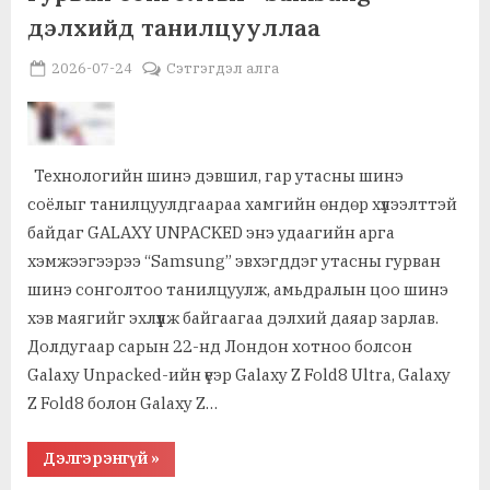
газар
дэлхийд танилцууллаа
нутгийн
байршил,
хүчин
Posted
By
2026-07-24
MGL . SOCIAL
Сэтгэгдэл алга
чадлыг
харгалзан
on
төслүүдийг
зэрэглэлд
хувааж,
ангиллыг
тодорхой
Технологийн шинэ дэвшил, гар утасны шинэ
болголоо”
соёлыг танилцуулдгаараа хамгийн өндөр хүлээлттэй
байдаг GALAXY UNPACKED энэ удаагийн арга
хэмжээгээрээ “Samsung” эвхэгддэг утасны гурван
шинэ сонголтоо танилцуулж, амьдралын цоо шинэ
хэв маягийг эхлүүлж байгаагаа дэлхий даяар зарлав.
Долдугаар сарын 22-нд Лондон хотноо болсон
Galaxy Unpacked-ийн үеэр Galaxy Z Fold8 Ultra, Galaxy
Z Fold8 болон Galaxy Z…
“Galaxy
Дэлгэрэнгүй
»
эвхэгддэг
утасны