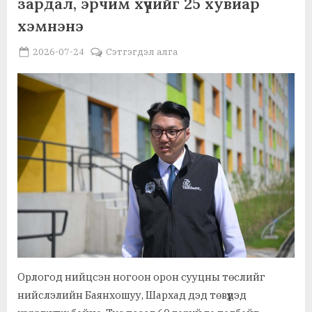
зардал, эрчим хүчийг 25 хувиар
бизнес
,
Хууль, эрх зүй
Шинжлэх ухаан, танин мэдэхгүй, ухаалан
эрхлэгч
хэмнэнэ
эмэгтэйчүүдийг
дэмжинэ”
Posted
By
2026-07-24
MGL . SOCIAL
Сэтгэгдэл алга
on
Орлогод нийцсэн ногоон орон сууцны төслийг
нийслэлийн Баянхошуу, Шархад дэд төвүүдэд