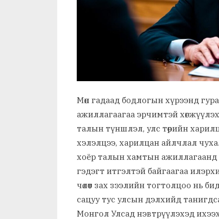
Мөн гадаад бодлогын хүрээнд гур
ажиллагаагаа эрчимтэй хөгжүүлэ
талын түншлэл, улс төрийн харилц
хэлэлцээ, харилцан айлчлал чуха
хоёр талын хамтын ажиллагаанд ш
гэдэгт итгэлтэй байгаагаа илэрх
чөлөөт зах зээлийн тогтолцоо нь 
сацуу тус улсын дэлхийд танигдса
Монгол Улсад нэвтрүүлэхэд ихээхэ