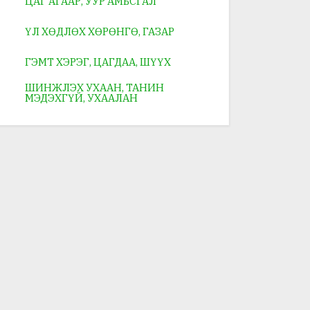
ЦАГ АГААР, УУР АМЬСГАЛ
ҮЛ ХӨДЛӨХ ХӨРӨНГӨ, ГАЗАР
ГЭМТ ХЭРЭГ, ЦАГДАА, ШҮҮХ
ШИНЖЛЭХ УХААН, ТАНИН
МЭДЭХГҮЙ, УХААЛАН