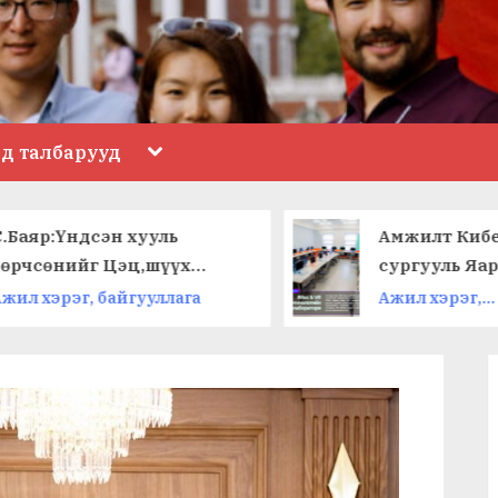
Toggle
ад талбарууд
sub-
menu
С.Баяр:Үндсэн хууль
Амжилт Киб
зөрчсөнийг Цэц,шүүх
сургууль Яа
тогтоодог байтал нэг сайд
шинэ салбар
жил хэрэг, байгууллага
Ажил хэрэг,
тэр хоёрыг орлон өөрөө
нээлээ
байгууллага
дүгнэх…