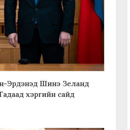
юун-Эрдэнэд Шинэ Зеланд
д Гадаад хэргийн сайд