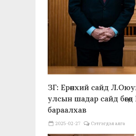
ЗГ: Ерөнхий сайд Л.О
улсын шадар сайд бөгөө
бараалхав
Posted
By
2025-02-27
MGL . SOCIAL
Сэтгэгдэл алга
on