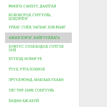
МӨНГӨ, САНХҮҮ, ДААТГАЛ
БОЛОВСРОЛ, СУРГУУЛЬ,
ЦЭЦЭРЛЭГ
УРЛАГ, СОЁЛ, ЗАГВАР, ХЭВ МАЯГ
АЖИЛ ХЭРЭГ, БАЙГУУЛЛАГА
ХҮМҮҮС, ҮЗЭЛ БОДОЛ, СЭТГЭЛ
ЗҮЙ
ХҮҮХЭД, ӨСВӨР ҮЕ
ТҮҮХ, УТГА ЗОХИОЛ
ЭРҮҮЛ МЭНД, АНАГААХ УХААН
УЛС ТӨР, НАМ, СОНГУУЛЬ
ХӨДӨӨ АЖ АХУЙ