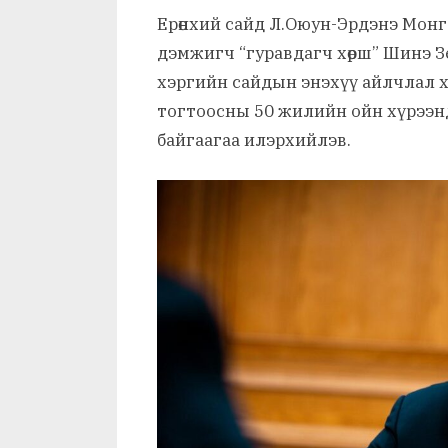
Ерөнхий сайд Л.Оюун-Эрдэнэ Монг
дэмжигч “гуравдагч хөрш” Шинэ Зе
хэргийн сайдын энэхүү айлчлал 
тогтоосны 50 жилийн ойн хүрээн
байгаагаа илэрхийлэв.