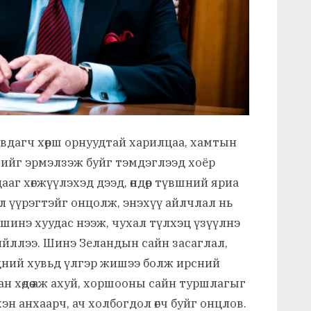
авдагч хөрш орнуудтай харилцаа, хамтын
хийг эрмэлзэж буйг тэмдэглээд хоёр
ааг хөгжүүлэхэд дээд, өндөр түвшний яриа
л үүрэгтэйг онцолж,
энэхүү айлчлал нь
инэ хуудас нээж, чухал түлхэц үзүүлнэ
ийллээ. Шинэ Зеландын сайн засаглал,
бидний хувьд үлгэр жишээ болж ирсний
н хөдөө аж ахуй, хоршооны сайн туршлагыг
н анхаарч, ач холбогдол өгч буйг онцлов.