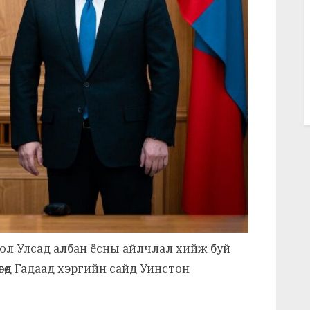
ол Улсад албан ёсны айлчлал хийж буй
өөд Гадаад хэргийн сайд Уинстон