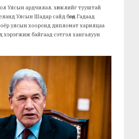
ол Улсын ардчилал, хөгжлийг тууштай
ланд Улсын Шадар сайд бөгөөд Гадаад
хоёр улсын хооронд дипломат харилцаа
д хэрэгжиж байгаад сэтгэл хангалуун