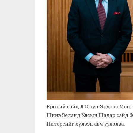
Ерөнхий сайд Л.Оюун-Эрдэнэ Монг
Шинэ Зеланд Улсын Шадар сайд бөг
Питерсийг хүлээн авч уулзлаа.