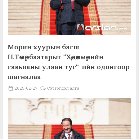
Морин хуурын багш
Н.Төмөрбаатарыг “Хөдөлмөрийн
гавьяаны улаан туг“-ийн одонгоор
шагналаа
Posted
By
2025-02-27
MGL . SOCIAL
Сэтгэгдэл алга
on