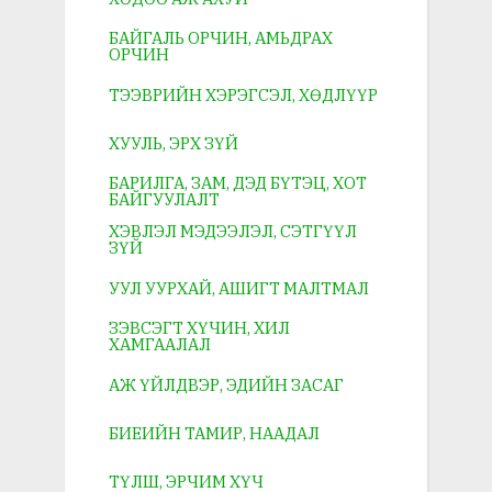
БАЙГАЛЬ ОРЧИН, АМЬДРАХ
ОРЧИН
ТЭЭВРИЙН ХЭРЭГСЭЛ, ХӨДЛҮҮР
ХУУЛЬ, ЭРХ ЗҮЙ
БАРИЛГА, ЗАМ, ДЭД БҮТЭЦ, ХОТ
БАЙГУУЛАЛТ
ХЭВЛЭЛ МЭДЭЭЛЭЛ, СЭТГҮҮЛ
ЗҮЙ
УУЛ УУРХАЙ, АШИГТ МАЛТМАЛ
ЗЭВСЭГТ ХҮЧИН, ХИЛ
ХАМГААЛАЛ
АЖ ҮЙЛДВЭР, ЭДИЙН ЗАСАГ
БИЕИЙН ТАМИР, НААДАЛ
ТҮЛШ, ЭРЧИМ ХҮЧ