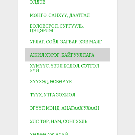
ЭЛДЭВ
МӨНГӨ, САНХҮҮ, ДААТГАЛ
БОЛОВСРОЛ, СУРГУУЛЬ,
ЦЭЦЭРЛЭГ
УРЛАГ, СОЁЛ, ЗАГВАР, ХЭВ МАЯГ
АЖИЛ ХЭРЭГ, БАЙГУУЛЛАГА
ХҮМҮҮС, ҮЗЭЛ БОДОЛ, СЭТГЭЛ
ЗҮЙ
ХҮҮХЭД, ӨСВӨР ҮЕ
ТҮҮХ, УТГА ЗОХИОЛ
ЭРҮҮЛ МЭНД, АНАГААХ УХААН
УЛС ТӨР, НАМ, СОНГУУЛЬ
ХӨДӨӨ АЖ АХУЙ