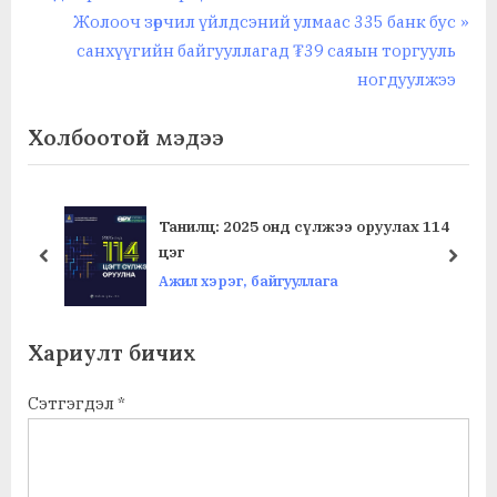
navigation
e
N
Жолооч зөрчил үйлдсэний улмаас 335 банк бус
v
e
санхүүгийн байгууллагад ₮39 саяын торгууль
i
x
ногдуулжээ
o
t
Холбоотой мэдээ
u
P
s
o
P
s
o
t
руулах 114
БНСУ: Багш нарын 50 хувь нь эцэг
s
:
эхчүүдтэй хэрхэн харьцахаа мэдэ
prev
next
байна
t
Ажил хэрэг, байгууллага
:
Хариулт бичих
Сэтгэгдэл
*