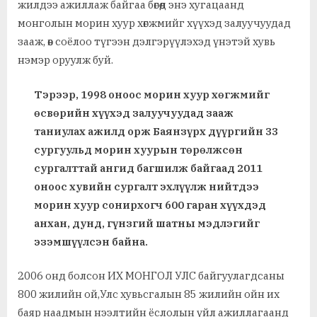
жилдээ ажиллаж байгаа бөгөөд энэ хугацаанд
монголын морин хуур хөгжмийг хүүхэд залуучуудад
зааж, өв соёлоо түгээн дэлгэрүүлэхэд үнэтэй хувь
нэмэр оруулж буй.
Тэрээр, 1998 оноос морин хуур хөгжмийг
өсвөрийн хүүхэд залуучуудад зааж
таниулах ажилд орж Баянзүрх дүүргийн 33
сургуульд морин хуурын төрөлжсөн
сургалттай ангид багшилж байгаад 2011
оноос хувийн сургалт эхлүүлж нийтдээ
морин хуур сонирхогч 600 гаран хүүхдэд
анхан, дунд, гүнзгий шатны мэдлэгийг
эзэмшүүлсэн байна.
2006 онд болсон ИХ МОНГОЛ УЛС байгуулагдсаны
800 жилийн ой,Улс хувьсгалын 85 жилийн ойн их
баяр наадмын нээлтийн ёслолын үйл ажиллагаанд