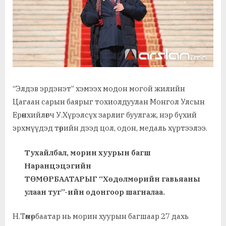
“Элдэв эрдэнэт” хэмээх модон могой жилийн
Цагаан сарын баярыг тохиолдуулан Монгол Улсын
Ерөнхийлөгч У.Хүрэлсүх зарлиг буулгаж, нэр бүхий
эрхмүүдэд төрийн дээд цол, одон, медаль хүртээлээ.
Тухайлбал, морин хуурын багш
Наранцэцэгийн
ТӨМӨРБААТАРЫГ “Хөдөлмөрийн гавьяаны
улаан туг”-ийн одонгоор шагналаа.
Н.Төмөрбаатар нь морин хуурын багшаар 27 дахь