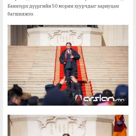
Баянзүрх дүүргийн 50 морин хуурчдыг хариуцан
багшилжээ.