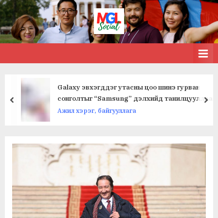
Skip
to
МЭДЭЭ
MGL . SOCIAL
content
Galaxy эвхэгддэг утасны цоо шинэ гурван
сонголтыг “Samsung” дэлхийд танилцууллаа
prev
nex
Ажил хэрэг, байгууллага